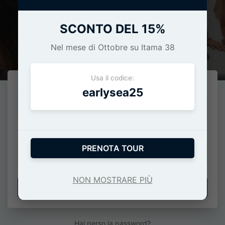
SCONTO DEL 15%
Effettua l'accesso
Nel mese di Ottobre su Itama 38
Usa il codice:
E-Mail o numero di cellulare
earlysea25
Password
PRENOTA TOUR
NON MOSTRARE PIÙ
ACCEDI
Hai perso la password?