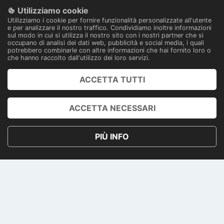
Utilizziamo cookie
Pagamenti 100% sicuri
Utilizziamo i cookie per fornire funzionalità personalizzate all'utente
Con tecnologia
e per analizzare il nostro traffico. Condividiamo inoltre informazioni
sul modo in cui si utilizza il nostro sito con i nostri partner che si
occupano di analisi dei dati web, pubblicità e social media, i quali
potrebbero combinarle con altre informazioni che hai fornito loro o
che hanno raccolto dall'utilizzo dei loro servizi.
ACCETTA TUTTI
PRENOTA
ACCOUNT
ACCETTA NECESSARI
PRIVACY POLICY
PIÙ INFO
TERMINI E CONDIZIONI
CONTATTI
PAGAMENTI