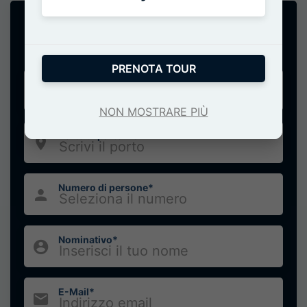
AZIMUTH 68
Richiesta noleggio
PRENOTA TOUR
Data del servizio*
NON MOSTRARE PIÙ
Porto di partenza*
Numero di persone*
Nominativo*
E-Mail*