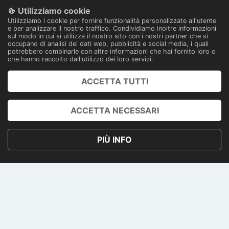
Utilizziamo cookie
Pagamenti 100% sicuri
Utilizziamo i cookie per fornire funzionalità personalizzate all'utente
Con tecnologia
e per analizzare il nostro traffico. Condividiamo inoltre informazioni
sul modo in cui si utilizza il nostro sito con i nostri partner che si
occupano di analisi dei dati web, pubblicità e social media, i quali
potrebbero combinarle con altre informazioni che hai fornito loro o
che hanno raccolto dall'utilizzo dei loro servizi.
ACCETTA TUTTI
PRENOTA
ACCOUNT
ACCETTA NECESSARI
PRIVACY POLICY
PIÙ INFO
TERMINI E CONDIZIONI
CONTATTI
PAGAMENTI