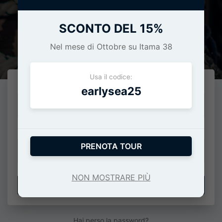
SCONTO DEL 15%
Effettua l'accesso
Nel mese di Ottobre su Itama 38
Usa il codice:
E-Mail o numero di cellulare
earlysea25
Password
PRENOTA TOUR
NON MOSTRARE PIÙ
ACCEDI
Hai perso la password?