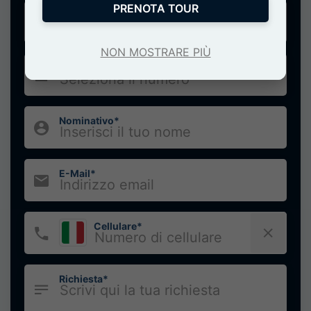
PRENOTA TOUR
Porto di partenza*
NON MOSTRARE PIÙ
Numero di persone*
Nominativo*
E-Mail*
Cellulare*
Richiesta*