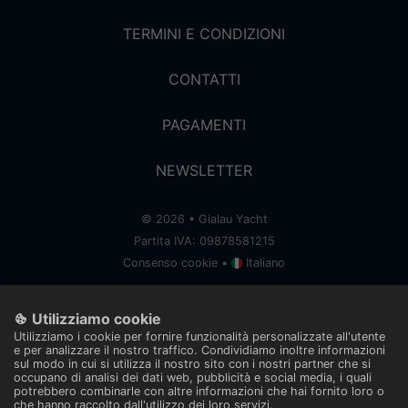
TERMINI E CONDIZIONI
CONTATTI
PAGAMENTI
NEWSLETTER
© 2026 • Gialau Yacht
Partita IVA: 09878581215
Consenso cookie
•
Italiano
< a bangherang story />
Utilizziamo cookie
Utilizziamo i cookie per fornire funzionalità personalizzate all'utente
e per analizzare il nostro traffico. Condividiamo inoltre informazioni
sul modo in cui si utilizza il nostro sito con i nostri partner che si
occupano di analisi dei dati web, pubblicità e social media, i quali
ISO code
potrebbero combinarle con altre informazioni che hai fornito loro o
che hanno raccolto dall'utilizzo dei loro servizi.