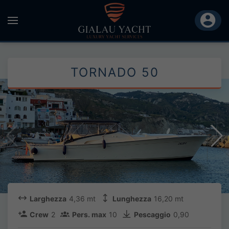
TORNADO 50
Larghezza
4,36 mt
Lunghezza
16,20 mt
Crew
2
Pers. max
10
Pescaggio
0,90