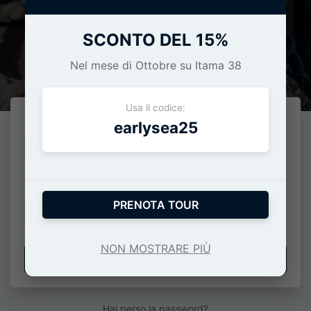
SCONTO DEL 15%
Effettua l'accesso
Nel mese di Ottobre su Itama 38
Usa il codice:
E-Mail o numero di cellulare
earlysea25
Password
PRENOTA TOUR
NON MOSTRARE PIÙ
ACCEDI
Hai perso la password?