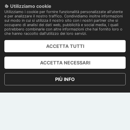
Utilizziamo cookie
Pagamenti 100% sicuri
Utilizziamo i cookie per fornire funzionalità personalizzate all'utente
Con tecnologia
e per analizzare il nostro traffico. Condividiamo inoltre informazioni
sul modo in cui si utilizza il nostro sito con i nostri partner che si
occupano di analisi dei dati web, pubblicità e social media, i quali
potrebbero combinarle con altre informazioni che hai fornito loro o
che hanno raccolto dall'utilizzo dei loro servizi.
ACCETTA TUTTI
PRENOTA
ACCOUNT
ACCETTA NECESSARI
PRIVACY POLICY
PIÙ INFO
TERMINI E CONDIZIONI
CONTATTI
PAGAMENTI